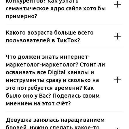
конкурентов? Как узнать
семантическое ядро сайта хотя бы
примерно?
Какого возраста больше всего
пользователей в ТикТок?
Что должен знать интернет-
маркетолог-маркетолог? Стоит ли
осваивать все Digital каналы и
инструменты сразу и сколько на
это потребуется времени? Как
было оно у Вас? Поделись своим
Отзывы
Об агентстве
мнением на этот счёт?
Услуги
Консультация
Кейсы
Стать партнером
Девушка занялась наращиванием
Портфолио
FAQ
бровей, нужно сделать какое-то