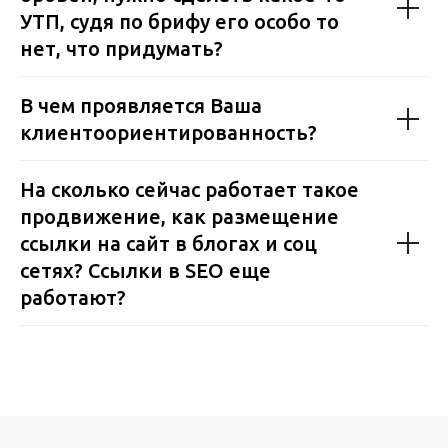
Блог
Контакты
УТП, судя по брифу его особо то
нет, что придумать?
Интенсив по Яндекс.Директ
В чем проявляется Ваша
Полный курс по Я.Директ
клиентоориентированность?
На сколько сейчас работает такое
ИП Агафонов Антон Олегович
ИНН: 026404939826
продвижение, как размещение
ОГРНИП: 325366800050339
ссылки на сайт в блогах и соц
Политика конфиденциальности
сетях? Ссылки в SEO еще
работают?