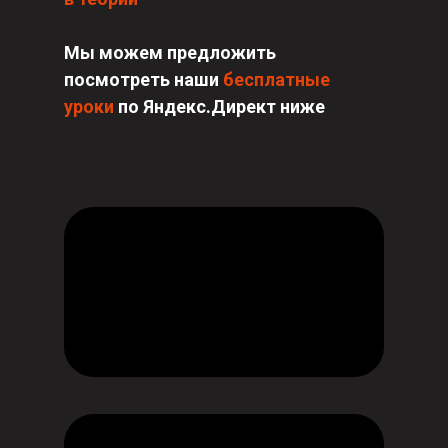
Мы можем предложить
посмотреть наши
бесплатные
уроки
по Яндекс.Директ ниже
01
23 видео-урока
в записи
02
Доступ к записям
практикума на 1 год
03
Доступ к Базе знаний
04
Закрытый Telegram-чат, где Антон
и Евгения
1 месяц
после покупки
интенсива ответят на Ваши вопросы