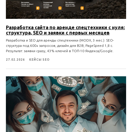
Разработка сайта по аренде спецтехники с нуля:
структура, SEO и заявки с первых месяцев
Разработка и SEO для аренды спецтехники (MODX, 3 мес.): SEO-
структура под 600+ запросов, дизайн для B2B, PageSpeed 1,8 с.
Результат: заявки сразу, 43% ключей в ТОП-10 Яндекса/Google.
27.02.2026
КЕЙСЫ SEO