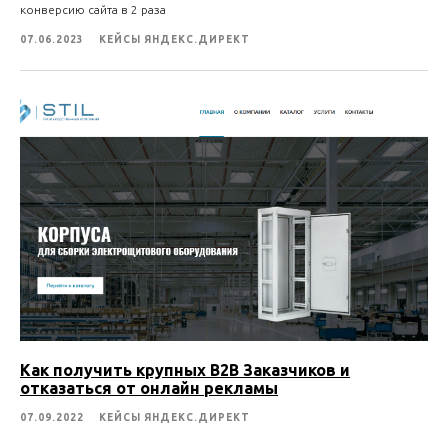
конверсию сайта в 2 раза
07.06.2023
КЕЙСЫ ЯНДЕКС.ДИРЕКТ
Отзывы
Об агентстве
Услуги
Консультация
Кейсы
Стать партнером
Портфолио
FAQ
Блог
Контакты
Как получить крупных B2B Заказчиков и
отказаться от онлайн рекламы
Интенсив по Яндекс.Директ
07.09.2022
КЕЙСЫ ЯНДЕКС.ДИРЕКТ
Полный курс по Я.Директ