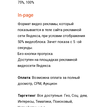
75%, 100%
In-page
Формат видео рекламы, который
показывается в теле сайта рекламной
сети Яндекса, при условии отображения
50% видеоблока. Зачет показа с 5 -ой
секунды.
Без кнопки пропуска.
Доступен на площадках рекламной
Отзывы
Об агентстве
видеосети Яндекса.
Услуги
Консультация
Кейсы
Стать партнером
Оплата
: Возможна оплата за полный
досмотр, CPM, Аукцион
Портфолио
FAQ
Блог
Контакты
Таргетинг
: Все доступные. Гео, Соц. дем,
Интересы, Тематики, Поисковый,
Интенсив по Яндекс.Директ