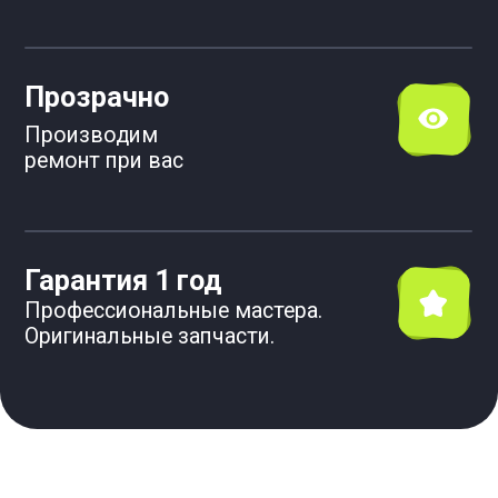
Составляю акт выполненных работ и
прописываю рекомендации.
Даю
гарантию на все виды работ.
Цены на 30–50% ниже,
чем у других