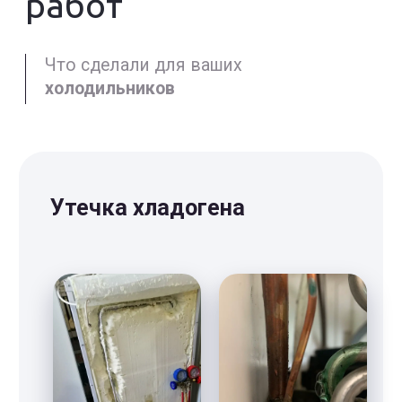
демонтировать/
монтировать, объём
работы,
Проводка
Проводка -
алюминий/медь,
наружная,
внутренняя