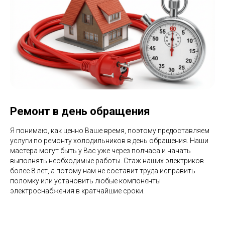
Brigada
Tut
Обратный звонок
+7(499)501-11-16
Ремонт в день обращения
Copyright © 2026, ООО ЗЕМЕДИА
Я понимаю, как ценно Ваше время, поэтому предоставляем
Политика конфиденциальности
услуги по ремонту холодильников в день обращения. Наши
мастера могут быть у Вас уже через полчаса и начать
Для аналитических целей на сайте работает система статистики
выполнять необходимые работы. Стаж наших электриков
(включает в себя сервис «Яндекс.Метрика», ООО «Яндекс»)
более 8 лет, а потому нам не составит труда исправить
которая собирает информацию о посещенных страницах сайта,
заполненных формах и т.д. Сотрудники компании имеют доступ к
поломку или установить любые компоненты
этой информации.
электроснабжения в кратчайшие сроки.
Регистрируясь на сайте или оставляя тем, или иным способом
свои персональные данные (информацию о себе), Вы
предоставляете право сотрудникам компании обрабатывать вашу
персональную информацию.