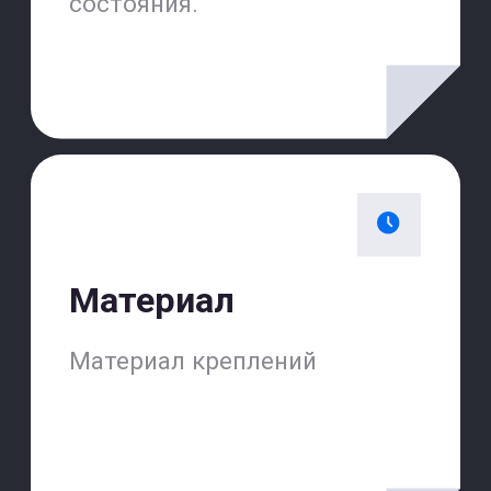
Вы соглашаетесь с
Политикой конфиденциальности
Или просто
позвоните
+7(499)501-11-16
Мы всегда на связи
Наши операторы ждут вашего
звонка!