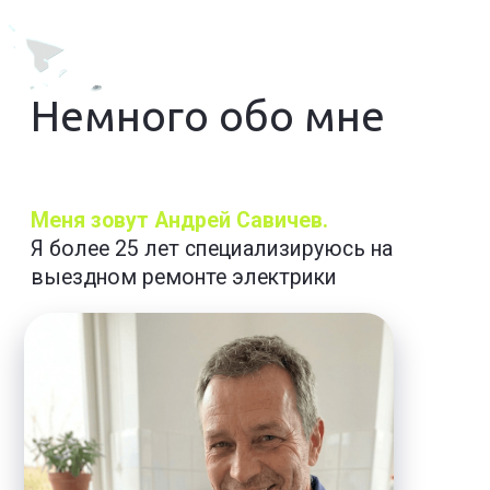
мастеров, так как работаю без
посредников.
Приезжаю
в любую часть города.
Бесплатная диагностика
, если
соглашаетесь на ремонт.
Примерно 30% неисправностей решается
по телефону —
звоните, спрашивайте,
помогу удалённо.
Гарантийный талон до 2 лет;
при
повторной поломке ремонтирую бесплатно
за свой счёт.
Выполняю только действительно
нужный
и обоснованный ремонт.
Ремонт делаю
в основном за один визит
— запчасти всегда с собой.
Выезжаю на дом в течение 30 минут,
если есть возможность. Или отправлю