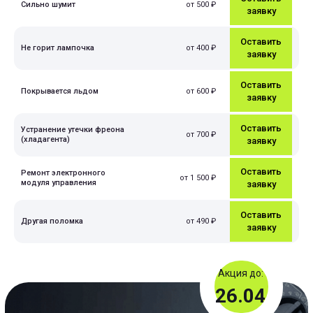
Сильно шумит
от 500 ₽
заявку
Оставить
Не горит лампочка
от 400 ₽
заявку
Оставить
Покрывается льдом
от 600 ₽
Ремонт холодильника
заявку
Hisens
Оставить
Устранение утечки фреона
от 700 ₽
(хладагента)
заявку
Оставить
Ремонт электронного
от 1 500 ₽
модуля управления
заявку
Оставить
Другая поломка
от 490 ₽
заявку
Ремонт холодильника LG