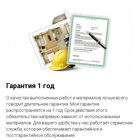
Блог
Контакты
Интенсив по Яндекс.Директ
Полный курс по Я.Директ
ИП Агафонов Антон Олегович
ИНН: 026404939826
ОГРНИП: 325366800050339
Гарантия 1 год
Политика конфиденциальности
О качестве выполненных работ и материалов лучше всего
говорит длительная гарантия. Моя гарантия
распространяется на 1 год. Срок действия этого
обязательства напрямую зависит от использованных
материалов. Для вашего удобства у нас работает сервисная
служба, которая обеспечивает гарантийное и
постгарантийное обслуживание.