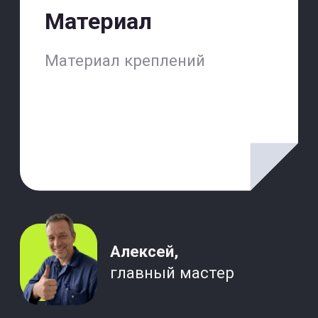
+7(499)501-11-16
Copyright © 2026, ООО ЗЕМЕДИА
Политика конфиденциальности
Для аналитических целей на сайте работает система статистики
(включает в себя сервис «Яндекс.Метрика», ООО «Яндекс»)
которая собирает информацию о посещенных страницах сайта,
заполненных формах и т.д. Сотрудники компании имеют доступ к
этой информации.
Регистрируясь на сайте или оставляя тем, или иным способом
свои персональные данные (информацию о себе), Вы
предоставляете право сотрудникам компании обрабатывать вашу
персональную информацию.
Вся представленная на сайте информация, касающаяся
финансовых услуг, носит информационный характер и ни при
каких условиях не является публичной офертой, определяемой
положениями статьи 437 Гражданского кодекса РФ.
Сайт является информационным сервисом, помогающим
заказчикам найти исполнителей ремонтных и сантехнических
работ. Мы не являемся подрядчиком, не выполняем работы
самостоятельно и не контролируем качество, сроки и результаты
работ, выполненных привлечёнными мастерами. Договор на
выполнение работ заключается непосредственно между
заказчиком и исполнителем. Претензии по качеству, срокам и
стоимости работ следует направлять исполнителю.