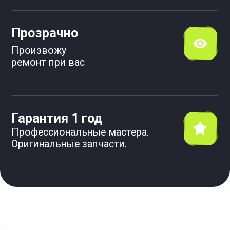
Составляю акт выполненных работ и
прописываю рекомендации.
Даю
гарантию на все виды работ.
Цены на 30–50% ниже,
чем у других
мастеров, так как работаю без