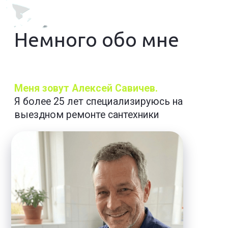
посредников.
Приезжаю
в любую часть города.
Бесплатная диагностика
, если
соглашаетесь на ремонт.
Примерно 30% неисправностей решается
по телефону —
звоните, спрашивайте,
помогу удалённо.
Гарантийный талон до 2 лет;
при
повторной поломке ремонтирую бесплатно
за свой счёт.
Выполняю только действительно
нужный
и обоснованный ремонт.
Ремонт делаю
в основном за один визит
— запчасти всегда с собой.
Выезжаю на дом в течение 30 минут,
если есть возможность. Или отправлю
своего напарника, который точно успеет в
срок.