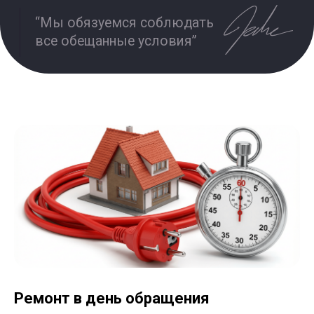
Используя сайт, вы подтверждаете, что ознакомлены с
настоящими условиями.
Отзывы
Об агентстве
Услуги
Консультация
Кейсы
Стать партнером
Портфолио
FAQ
Блог
Контакты
Интенсив по Яндекс.Директ
Полный курс по Я.Директ
Ремонт в день обращения