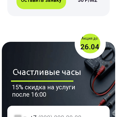
влияет:
Сложность
монтажа
Нужно ли
демонтировать/
монтировать, объём
работы,