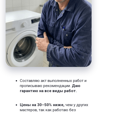
Чем я могу вам
помочь
Даю
гарантию от года и скидку
на
ремонт сантехники
Услуги электрика
Диагностика электропроводки
Устранение обрыва, замыкания
Оставить заявку
от 150 Р
Установка люстр