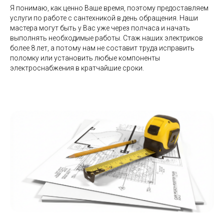
Я понимаю, как ценно Ваше время, поэтому предоставляем
ИП Агафонов Антон Олегович
услуги по работе с сантехникой в день обращения. Наши
ИНН: 026404939826
ОГРНИП: 325366800050339
мастера могут быть у Вас уже через полчаса и начать
выполнять необходимые работы. Стаж наших электриков
более 8 лет, а потому нам не составит труда исправить
Политика конфиденциальности
поломку или установить любые компоненты
электроснабжения в кратчайшие сроки.