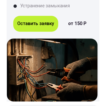
Ремонт электрики
Оставить заявку
30 Р/М2
Акция до:
26.04
Счастливые часы
15% скидка на услуги
после 16:00
+7