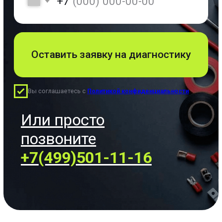
Проводка
Проводка -
алюминий/медь,
наружная,
внутренняя
Объем работ
Количество точек, диаметр
штробы, тип стен и их
состояния.