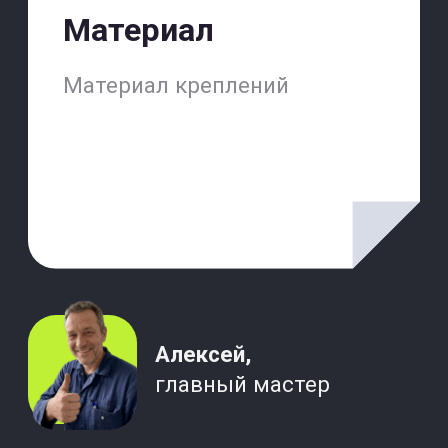
+7(499)501-11-16
Copyright © 2026, ООО ЗЕМЕДИА
Политика конфиденциальности
Для аналитических целей на сайте работает система статистики
(включает в себя сервис «Яндекс.Метрика», ООО «Яндекс»)
которая собирает информацию о посещенных страницах сайта,
заполненных формах и т.д. Сотрудники компании имеют доступ к
этой информации.
Регистрируясь на сайте или оставляя тем, или иным способом
свои персональные данные (информацию о себе), Вы
предоставляете право сотрудникам компании обрабатывать вашу
персональную информацию.
Вся представленная на сайте информация, касающаяся
финансовых услуг, носит информационный характер и ни при
каких условиях не является публичной офертой, определяемой
положениями статьи 437 Гражданского кодекса РФ.
Сайт является информационным сервисом, помогающим
заказчикам найти исполнителей ремонтных и сантехнических
работ. Мы не являемся подрядчиком, не выполняем работы
самостоятельно и не контролируем качество, сроки и результаты
работ, выполненных привлечёнными мастерами. Договор на
выполнение работ заключается непосредственно между
заказчиком и исполнителем. Претензии по качеству, срокам и
стоимости работ следует направлять исполнителю.