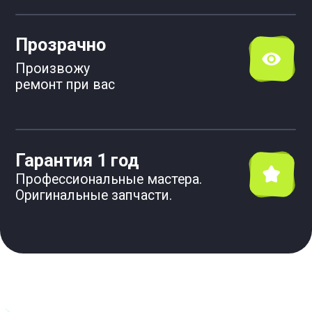
Составляю акт выполненных работ и
прописываю рекомендации.
Даю
гарантию на все виды работ.
Цены на 30–50% ниже,
чем у других
мастеров, так как работаю без