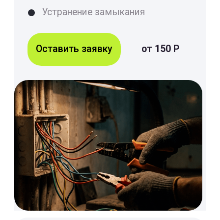
Ремонт электрики
Оставить заявку
30 Р/М2
Акция до:
26.04
Счастливые часы
15% скидка на услуги
после 16:00
+7