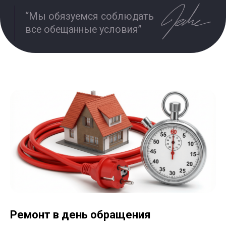
Используя сайт, вы подтверждаете, что ознакомлены с
настоящими условиями.
Отзывы
Об агентстве
Услуги
Консультация
Кейсы
Стать партнером
Портфолио
FAQ
Блог
Контакты
Интенсив по Яндекс.Директ
Полный курс по Я.Директ
Ремонт в день обращения