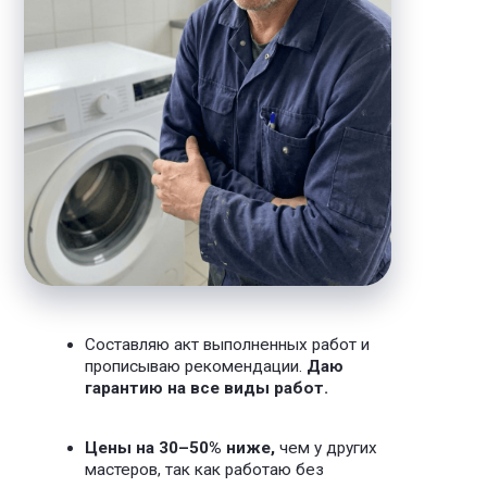
Чем я могу вам
помочь
Даю
гарантию от года и скидку
на
ремонт сантехники
Услуги электрика
Диагностика электропроводки
Устранение обрыва, замыкания
Оставить заявку
от 150 Р
Установка люстр