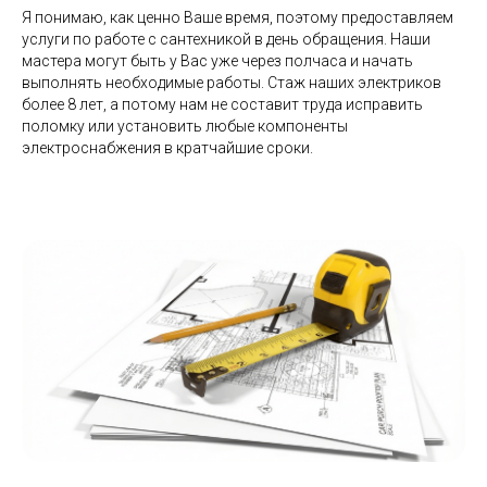
Я понимаю, как ценно Ваше время, поэтому предоставляем
ИП Агафонов Антон Олегович
услуги по работе с сантехникой в день обращения. Наши
ИНН: 026404939826
ОГРНИП: 325366800050339
мастера могут быть у Вас уже через полчаса и начать
выполнять необходимые работы. Стаж наших электриков
более 8 лет, а потому нам не составит труда исправить
Политика конфиденциальности
поломку или установить любые компоненты
электроснабжения в кратчайшие сроки.