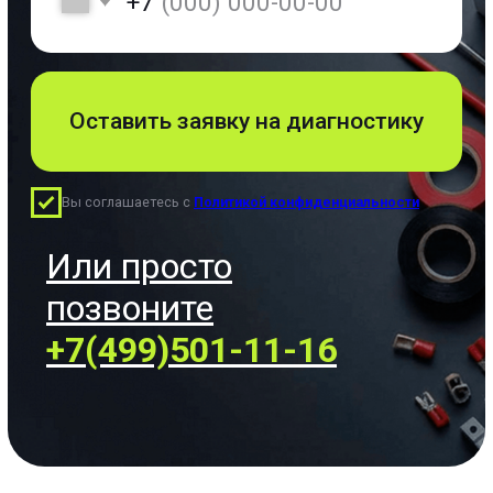
Проводка
Проводка -
алюминий/медь,
наружная,
внутренняя
Объем работ
Количество точек, диаметр
штробы, тип стен и их
состояния.