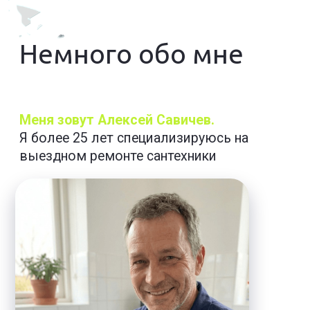
посредников.
Приезжаю
в любую часть города.
Бесплатная диагностика
, если
соглашаетесь на ремонт.
Примерно 30% неисправностей решается
по телефону —
звоните, спрашивайте,
помогу удалённо.
Гарантийный талон до 2 лет;
при
повторной поломке ремонтирую бесплатно
за свой счёт.
Выполняю только действительно
нужный
и обоснованный ремонт.
Ремонт делаю
в основном за один визит
— запчасти всегда с собой.
Выезжаю на дом в течение 30 минут,
если есть возможность. Или отправлю
своего напарника, который точно успеет в
срок.