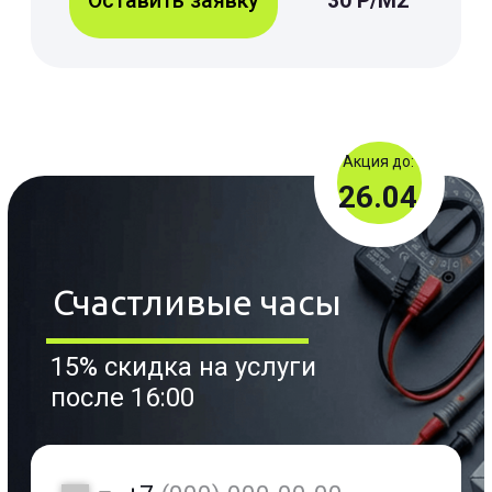
влияет:
Сложность
монтажа
Нужно ли
демонтировать/
монтировать, объём
работы,